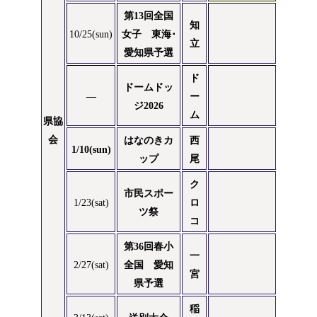
第13回全国
知
10/25(sun)
女子 東海･
立
愛知県予選
ド
ドームドッ
―
ー
ジ2026
ム
県協
会
はなのきカ
西
1/10(sun)
ップ
尾
ク
市民スポー
1/23(sat)
ロ
ツ祭
コ
第36回春小
一
2/27(sat)
全国 愛知
宮
県予選
稲