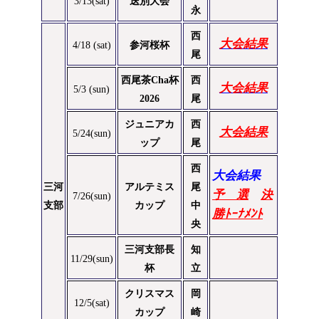
3/13(sat)
送別大会
永
西
大会結果
4/18 (sat)
参河桜杯
尾
西尾茶Cha杯
西
大会結果
5/3 (sun)
2026
尾
ジュニアカ
西
大会結果
5/24(sun)
ップ
尾
西
大会結果
三河
アルテミス
尾
予 選
決
7/26(sun)
支部
カップ
中
勝ﾄｰﾅﾒﾝﾄ
央
三河支部長
知
11/29(sun)
杯
立
クリスマス
岡
12/5(sat)
カップ
崎