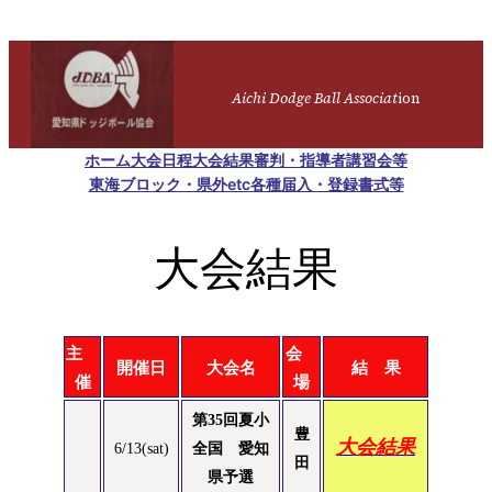
内
容
を
Aichi Dodge Ball Associat
ion
ス
キ
ホーム
大会日程
大会結果
審判・指導者講習会等
ッ
東海ブロック・県外etc
各種届入・登録書式等
プ
大会結果
主
会
開催日
大会名
結 果
催
場
第35回夏小
豊
大会結果
6/13(sat)
全国 愛知
田
県予選