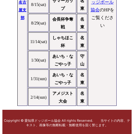
サマーカッ
名
ッジボール
名古
8/15(sat)
プ
東
協会
のHPを
屋
支
ご
覧くださ
部
会長杯争奪
名
8/29(sat)
い
戦
東
しゃちほこ
名
11/14(sat)
杯
東
あいち・な
守
1/30(sat)
ごやっ子
山
あいち・な
名
1/31(sun)
ごやっ子
東
アメジスト
名
2/14(sun)
大会
東
Copyright © 愛知県ドッジボール協会 All rights Reserved. 当サイトの内容、テ
キスト、画像等の無断転載・無断使用を固く禁じます。