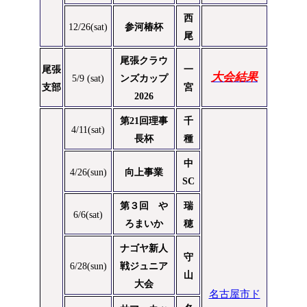
西
12/26(sat)
参河椿杯
尾
尾張クラウ
尾張
一
大会結果
5/9 (sat)
ンズカップ
支部
宮
2026
第21回理事
千
4/11(sat)
長杯
種
中
4/26(sun)
向上事業
SC
第３回 や
瑞
6/6(sat)
ろまいか
穂
ナゴヤ新人
守
6/28(sun)
戦ジュニア
山
大会
名古屋市ド